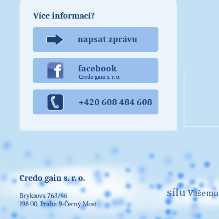
Více informací?
Credo gain s. r. o.
Bryksova 763/46
198 00, Praha 9-Černý Most