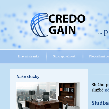
Hlavní stránka
Sídlo společnosti
Přeposílání po
Naše služby
Službu p
službě
sí
Služba